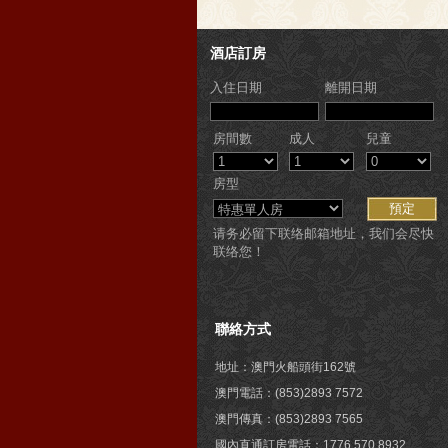
酒店訂房
入住日期
離開日期
房間數
成人
兒童
房型
请务必留下联络邮箱地址，我们会尽快
联络您！
聯絡方式
地址：澳門火船頭街162號
澳門電話：(853)2893 7572
澳門傳真：(853)2893 7565
國內直通訂房電話：1776 570 8932